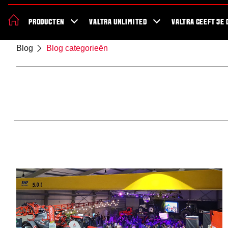
De nieuwe Valtra S Serie
Nieuws
Over Valtra
Showroom
Valt
PRODUCTEN
VALTRA UNLIMITED
VALTRA GEEFT JE 
Blog
Blog categorieën