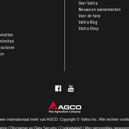
Over Valtra
Nieuws en evenementen
Voor de fans
Valtra Blog
Valtra Shop
kketten
Unlimited
tractoren
tor
s een internationaal merk van AGCO. Copyright © Valtra Inc. Alle rechten voor
aring
|
Disclaimer en Data Security
|
Cookiebeleid
|
Mijn persoonlijke gegevens