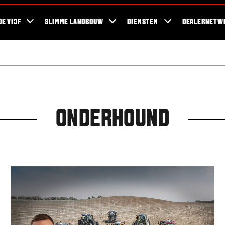
ra Blog
Duurzaamheid
For the Fans
Bedrijven en werkzaamheden
DE VIJF
SLIMME LANDBOUW
DIENSTEN
DEALERNETW
ONDERHOUND