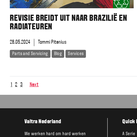
REVISIE BREIDT UIT NAAR BRAZILIË EN
RADIATEUREN
28.05.2024
Tommi Pitenius
Parts and Servicing
Blog
Services
1
2
3
Next
Valtra Nederland
Quick 
We werken hard om hard werken
A Serie