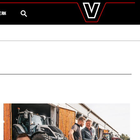
valtra
.nl
Steeds meer
75 Jaar Valtra
Global
ZOEK
ERK
Europe
Austria
Belgium
Czech Republic
Denmark
Estonia
Finland
France
Germany
Hungary
Italy
Latvia
Lithuania
The Netherlands
Norway
Poland
Portugal