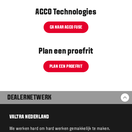
AGCO Technologies
GA NAAR AGCO FUSE
Plan een proefrit
PLAN EEN PROEFRIT
DEALERNETWERK
BA
VALTRA NEDERLAND
We werken hard om hard werken gemakkelijk te maken.