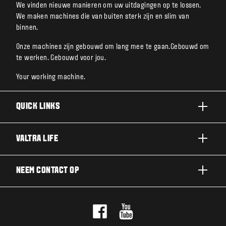
We vinden nieuwe manieren om uw uitdagingen op te lossen.
We maken machines die van buiten sterk zijn en slim van
binnen.
Onze machines zijn gebouwd om lang mee te gaan.Gebouwd om
te werken. Gebouwd voor jou.
Your working machine.
QUICK LINKS
A SERIE
VALTRA LIFE
G SERIE
DUURZAAMHEID
NEEM CONTACT OP
N SERIE
OVER VALTRA
T SERIE
NEEM CONTACT OP
NIEUWS EN EVENEMENTEN
Q SERIE
PROEFRIT
VOOR DE FANS