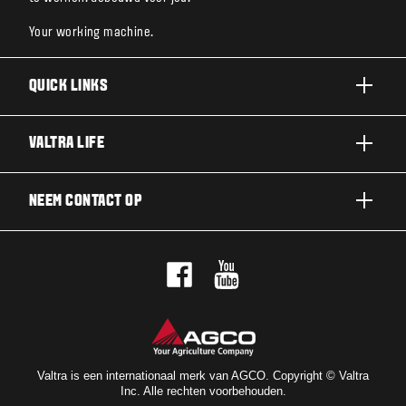
Your working machine.
QUICK LINKS
A SERIE
VALTRA LIFE
G SERIE
DUURZAAMHEID
NEEM CONTACT OP
N SERIE
OVER VALTRA
T SERIE
NEEM CONTACT OP
NIEUWS EN EVENEMENTEN
Q SERIE
PROEFRIT
VOOR DE FANS
S SERIE
DEALERNETWERK
VALTRA BLOG
OPTIEPAKKETTEN
NIEUWSBRIEF
VALTRA SHOP
Valtra is een internationaal merk van AGCO. Copyright © Valtra
Inc. Alle rechten voorbehouden.
VALTRA UNLIMITED