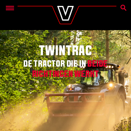
ZOEK
Menu
TWINTRAC
DE TRACTOR DIE IN
BEIDE
RICHTINGEN WERKT