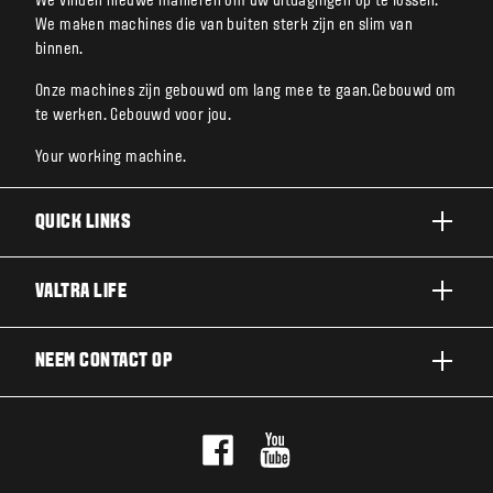
We vinden nieuwe manieren om uw uitdagingen op te lossen.
We maken machines die van buiten sterk zijn en slim van
binnen.
Onze machines zijn gebouwd om lang mee te gaan.Gebouwd om
te werken. Gebouwd voor jou.
Your working machine.
QUICK LINKS
A SERIE
VALTRA LIFE
G SERIE
DUURZAAMHEID
NEEM CONTACT OP
N SERIE
OVER VALTRA
T SERIE
NEEM CONTACT OP
NIEUWS EN EVENEMENTEN
Q SERIE
PROEFRIT
VOOR DE FANS