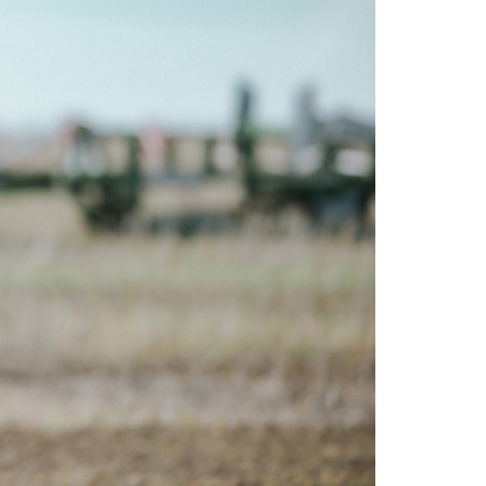
Slovakia
Spain
Sweden
United Kingdom
Eastern Europe
Україна
South America
Brazil
Middle East
United Arab Emirates
Africa
English
Asia
China
Australia
Australia & New Zealand