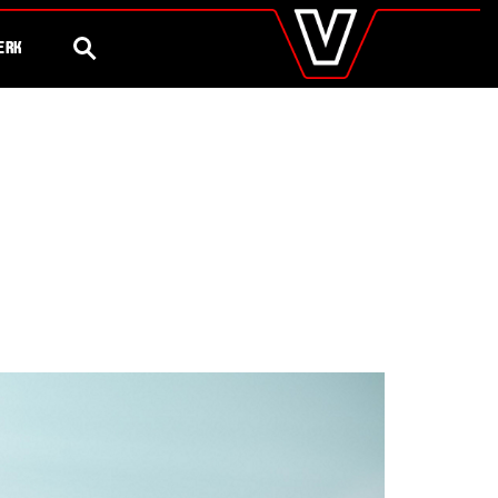
valtra
.nl
Steeds meer
75 Jaar Valtra
Global
ZOEK
ERK
Europe
Austria
Belgium
Czech Republic
Denmark
Estonia
Finland
France
Germany
Hungary
Italy
Latvia
Lithuania
The Netherlands
Norway
Poland
Portugal