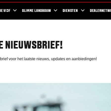
ra Blog
Duurzaamheid
For the Fans
Bedrijven en werkzaamheden
DE VIJF
SLIMME LANDBOUW
DIENSTEN
DEALERNETW
E NIEUWSBRIEF!
brief voor het laatste nieuws, updates en aanbiedingen!