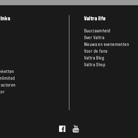
links
Valtra life
Duurzaamheid
Over Valtra
Nieuws en evenementen
Voor de fans
Valtra Blog
Valtra Shop
kketten
Unlimited
tractoren
tor