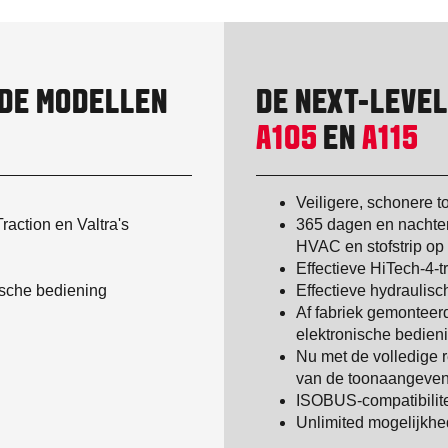
DE MODELLEN
DE NEXT-LEVE
A105
EN
A115
Veiligere, schonere 
action en Valtra's
365 dagen en nachten 
HVAC en stofstrip op 
Effectieve HiTech-4-
ische bediening
Effectieve hydraulisc
Af fabriek gemonteerd
elektronische bedien
Nu met de volledige 
van de toonaangevend
ISOBUS-compatibilite
Unlimited mogelijkhed