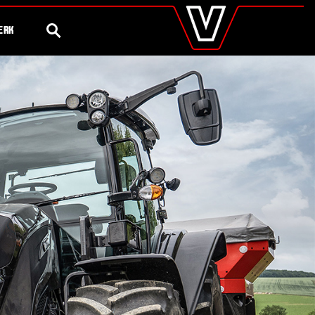
valtra
.nl
Steeds meer
75 Jaar Valtra
Global
ZOEK
ERK
Europe
Austria
Belgium
Czech Republic
Denmark
Estonia
Finland
France
Germany
Hungary
Italy
Latvia
Lithuania
The Netherlands
Norway
Poland
Portugal