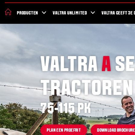
De nieuwe Valtra S Serie
Nieuws
Over Valtra
Showroom
Valt
PRODUCTEN
VALTRA UNLIMITED
VALTRA GEEFT JE 
VALTRA
A
SE
TRACTOREN
75-115 PK
PLAN EEN PROEFRIT
DOWNLOAD BROCHUR