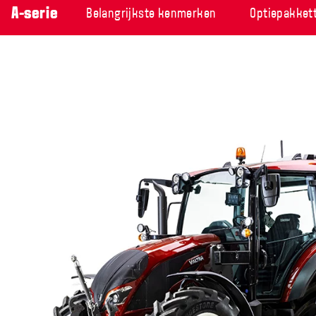
A-serie
Belangrijkste kenmerken
Optiepakket