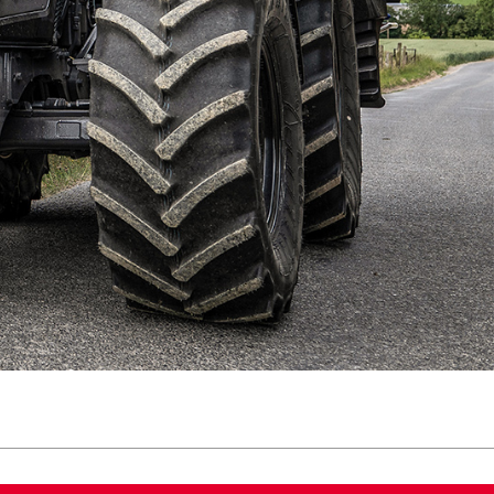
Slovakia
Spain
Sweden
United Kingdom
Eastern Europe
Україна
South America
Brazil
Middle East
United Arab Emirates
Africa
English
Asia
China
Australia
Australia & New Zealand