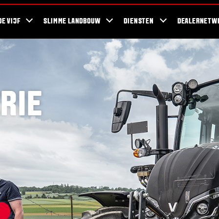
ra Blog
Duurzaamheid
For the Fans
Bedrijven en werkzaamheden
DE VIJF
SLIMME LANDBOUW
DIENSTEN
DEALERNETW
RIE
E