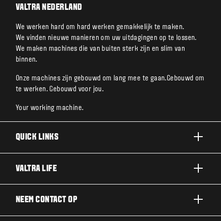
VALTRA NEDERLAND
We werken hard om hard werken gemakkelijk te maken.
We vinden nieuwe manieren om uw uitdagingen op te lossen.
We maken machines die van buiten sterk zijn en slim van
binnen.
Onze machines zijn gebouwd om lang mee te gaan.Gebouwd om
te werken. Gebouwd voor jou.
Your working machine.
QUICK LINKS
A SERIE
VALTRA LIFE
G SERIE
DUURZAAMHEID
NEEM CONTACT OP
N SERIE
OVER VALTRA
T SERIE
NEEM CONTACT OP