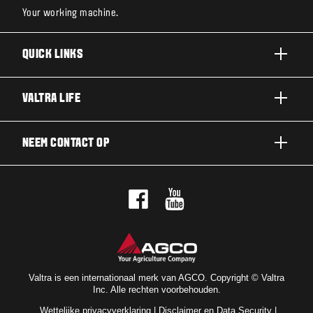
Your working machine.
QUICK LINKS
A SERIE
VALTRA LIFE
G SERIE
DUURZAAMHEID
NEEM CONTACT OP
N SERIE
OVER VALTRA
T SERIE
NEEM CONTACT OP
NIEUWS EN EVENEMENTEN
Q SERIE
PROEFRIT
VOOR DE FANS
S SERIE
DEALERNETWERK
VALTRA BLOG
OPTIEPAKKETTEN
NIEUWSBRIEF
VALTRA SHOP
Valtra is een internationaal merk van AGCO. Copyright © Valtra
Inc. Alle rechten voorbehouden.
VALTRA UNLIMITED
Wettelijke privacyverklaring
|
Disclaimer en Data Security
|