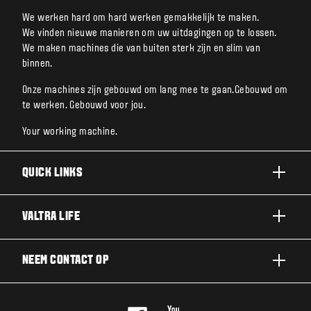
We werken hard om hard werken gemakkelijk te maken.
We vinden nieuwe manieren om uw uitdagingen op te lossen.
We maken machines die van buiten sterk zijn en slim van
binnen.
Onze machines zijn gebouwd om lang mee te gaan.Gebouwd om
te werken. Gebouwd voor jou.
Your working machine.
QUICK LINKS
A SERIE
VALTRA LIFE
G SERIE
DUURZAAMHEID
NEEM CONTACT OP
N SERIE
OVER VALTRA
T SERIE
NEEM CONTACT OP
NIEUWS EN EVENEMENTEN