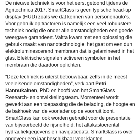
De nieuwe techniek is voor het eerst getoond tijdens de
Agritechnica 2017. SmartGlass is geen typische head-up
display (HUD) zoals we dat kennen van personenauto’s.
Voor gebruik op tractoren is namelijk een veel robuustere
techniek nodig die onder alle omstandigheden een goede
weergave garandeert. Valtra kwam met een oplossing die
gebruik maakt van nanotechnologie; het gaat om een dun
elektroluminescerend membraan dat is gelamineerd in het
glas. Elektrische signalen activeren symbolen in het
membraan die daardoor oplichten.
“Deze techniek is uiterst betrouwbaar, zelfs in de meest
veeleisende omstandigheden”, verklaart
Petri
Hannukainen
, PhD en hoofd van het SmartGlass
Research- en ontwikkelingsteam. Momenteel wordt
gewerkt aan een toepassing die de belading, de hoogte en
de bakhoek van de voorlader op de voorruit toont.
SmartGlass kan ook worden gebruikt voor de presentatie
van bijvoorbeeld de rijsnelheid, het aftakastoerental,
hydrauliekgegevens en navigatiedata. SmartGlass is over
ongeveer een jaar beschikbaar voor klanten.