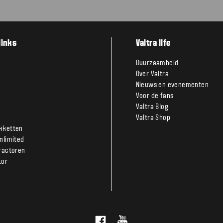
links
Valtra life
Duurzaamheid
Over Valtra
Nieuws en evenementen
Voor de fans
Valtra Blog
Valtra Shop
kketten
Unlimited
tractoren
tor