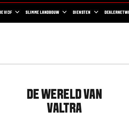
ra Blog
Duurzaamheid
For the Fans
Bedrijven en werkzaamheden
DE VIJF
SLIMME LANDBOUW
DIENSTEN
DEALERNETW
DE WERELD VAN
VALTRA