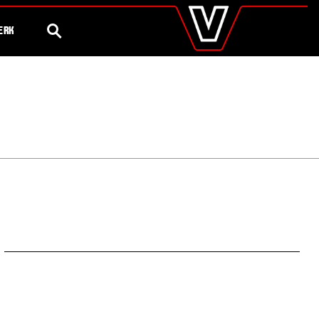
valtra
.nl
Steeds meer
75 Jaar Valtra
Global
ZOEK
ERK
Europe
Austria
Belgium
Czech Republic
Denmark
Estonia
Finland
France
Germany
Hungary
Italy
Latvia
Lithuania
The Netherlands
Norway
Poland
Portugal