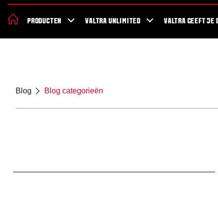
De nieuwe Valtra S Serie
Nieuws
Over Valtra
Showroom
Valt
PRODUCTEN
VALTRA UNLIMITED
VALTRA GEEFT JE 
Blog
Blog categorieën